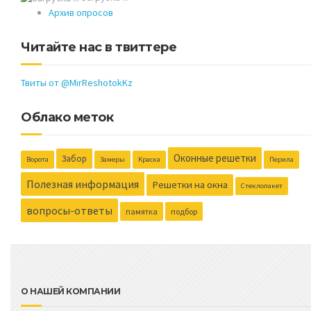
Архив опросов
Читайте нас в твиттере
Твиты от @MirReshotokKz
Облако меток
Оконные решетки
Забор
Ворота
Замеры
Краска
Перила
Полезная информация
Решетки на окна
Стеклопакет
вопросы-ответы
памятка
подбор
О НАШЕЙ КОМПАНИИ