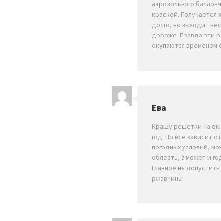
аэрозольного баллонч
краской. Получается 
долго, но выходит не
дороже. Правда эти 
окупаются временем 
Ева
Крашу решетки на ок
год. Но все зависит о
погодных условий, мо
облезть, а может и го
Главное не допустить
ржавчины