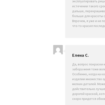
эксплуатировать реш
истечении такого сро
дальше, перекрашива
больше для красоты с
Впрочем, я уже и не п
что-то красил послед
Елена С.
Да, вопрос покраски 
забора меня тоже вол
Особенно, когда на к
изделии множество о
мелких деталей. Мож
действительно лучше
дорогой краской, ко
скоро придется обно