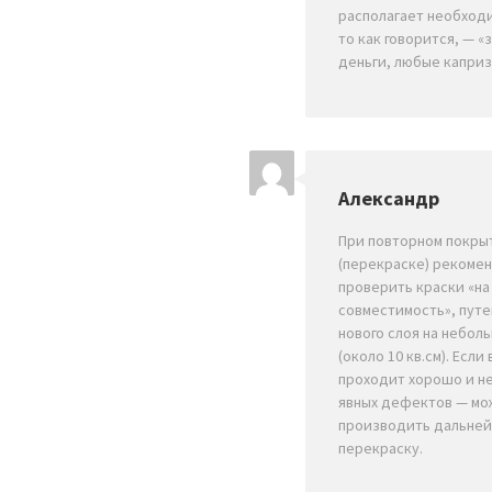
располагает необход
то как говорится, — «
деньги, любые капри
Александр
При повторном покры
(перекраске) рекоме
проверить краски «на
совместимость», путе
нового слоя на небол
(около 10 кв.см). Есл
проходит хорошо и н
явных дефектов — мо
производить дальне
перекраску.