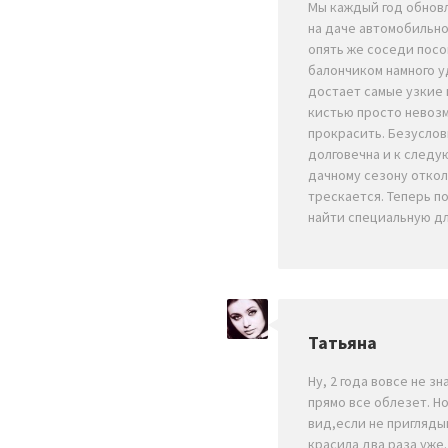
Мы каждый год обнов
на даче автомобильно
опять же соседи посо
балончиком намного у
достает самые узкие 
кистью просто невоз
прокрасить. Безуслов
долговечна и к след
дачному сезону откол
трескается. Теперь п
найти специальную дл
Татьяна
Ну, 2 года вовсе не зн
прямо все облезет. Н
вид,если не приглядыв
красила два раза уже