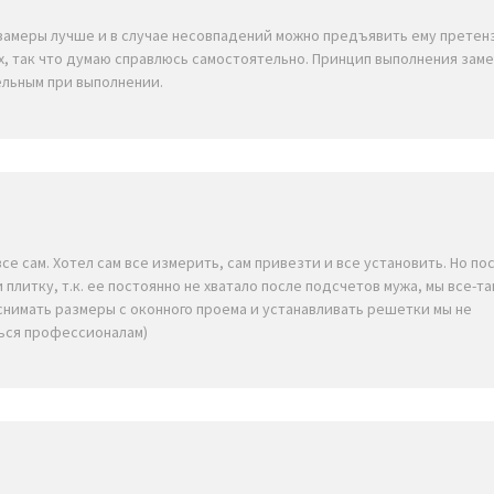
замеры лучше и в случае несовпадений можно предъявить ему претен
ах, так что думаю справлюсь самостоятельно. Принцип выполнения зам
ельным при выполнении.
все сам. Хотел сам все измерить, сам привезти и все установить. Но по
и плитку, т.к. ее постоянно не хватало после подсчетов мужа, мы все-т
снимать размеры с оконного проема и устанавливать решетки мы не
ься профессионалам)