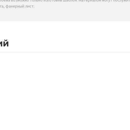
проёма возможно только изготовив шаблон. Материалом могут послужи
га, фанерный лист.
ий