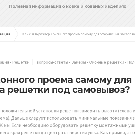
Полезная информация о ковке и кованых изделиях
мация
Как снять размеры оконного проема самому для оформления заказа н
мация
•
Решетки
вопросы-ответы
•
Замеры
•
Оконные решетки
•
Пол
конного проема самому для
а решетки под самовывоз?
дположительной установки решетки замерить высоту (слева 
проема). Дальше следует использовать минимальные показания 
0-20мм. Если необходимо оборудовать решетку монтажными уш
жнего края решетки до центра отверстия ушка. Как пример, эт