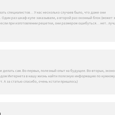
вать специалистов… У нас несколько случаев было, что даже они
 Один раз шкаф-купе заказывали, а второй раз оконный блок (может 
а и если при изготовлении решетки, они размером ошибуться… нет.. лу
 делать сам. Во-первых, полезный опыт на будущее. Во-вторых, экон
иходом Интернета в нашу жизнь найти полезную информацию по нужном
т. А за статью спасибо, очень кстати пришлось)
ч