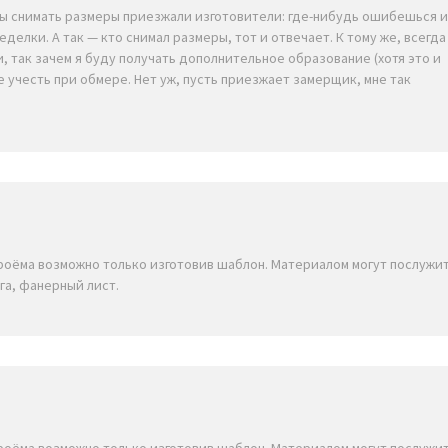
бы снимать размеры приезжали изготовители: где-нибудь ошибешься 
делки. А так — кто снимал размеры, тот и отвечает. К тому же, всегда
, так зачем я буду получать дополнительное образование (хотя это и
е учесть при обмере. Нет уж, пусть приезжает замерщик, мне так
проёма возможно только изготовив шаблон. Материалом могут послужи
га, фанерный лист.