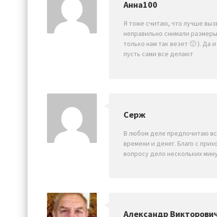
Анна100
Я тоже считаю, что лучше выз
неправильно снимали размеры.
только нам так везет 🙂 ). Д
пусть сами все делают
Серж
В любом деле предпочитаю все
времени и денег. Благо с пр
вопросу дело нескольких мину
Александр Викторови