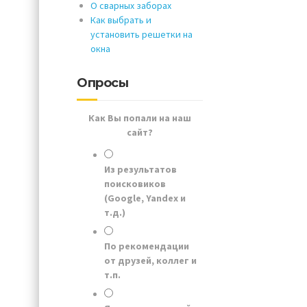
О сварных заборах
Как выбрать и
установить решетки на
окна
Опросы
Как Вы попали на наш
сайт?
Из результатов
поисковиков
(Google, Yandex и
т.д.)
По рекомендации
от друзей, коллег и
т.п.