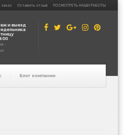
 заказ
Оставить отзыв
ПОСМОТРЕТЬ НАШИ РАБОТЫ
аж и выезд
недельника
ятницу
8:00
в -
о!
с
Блог компании