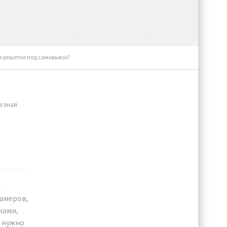
а решетки под самовывоз?
езная
и
замеров,
ками,
о нужно