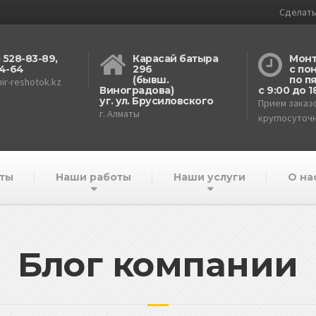
Сделать
) 528-83-89,
Карасай батыра
Монт
4-64
296
с по
(бывш.
по п
ir-reshotok.kz
Виноградова)
с 9:00 до 1
уг. ул. Брусиловского
Прием заказо
г. Алматы
круглосуточн
ты
Наши работы
Наши услуги
О на
Блог компании