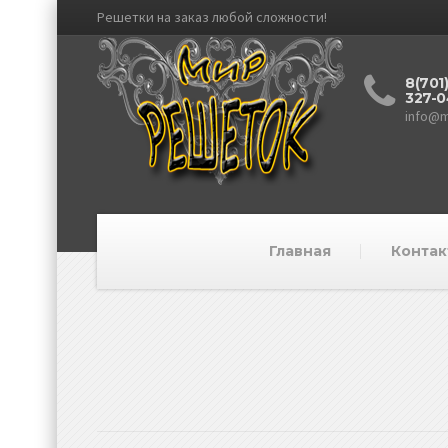
Решетки на заказ любой сложности!
8(701
327-0
info@m
Главная
Контак