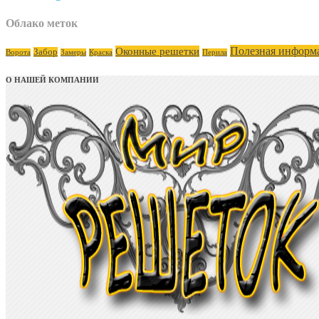
Облако меток
Полезная информ
Оконные решетки
Забор
Ворота
Замеры
Краска
Перила
О НАШЕЙ КОМПАНИИ