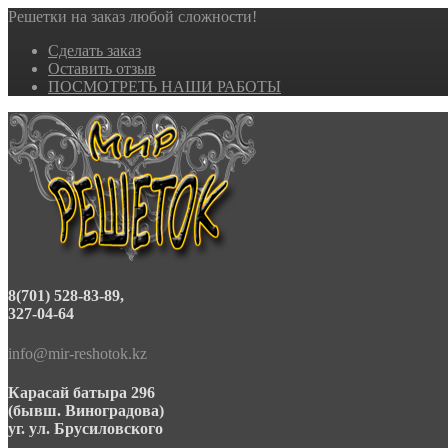
Решетки на заказ любой сложности!
Сделать заказ
Оставить отзыв
ПОСМОТРЕТЬ НАШИ РАБОТЫ
8(701) 528-83-89,
327-04-64
info@mir-reshotok.kz
Карасай батыра 296
(бывш. Виноградова)
уг. ул. Брусиловского