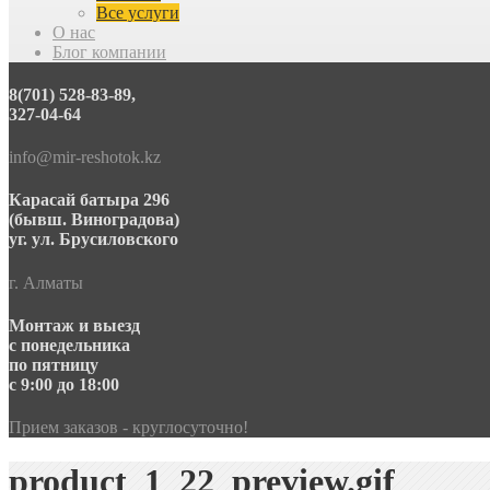
Все услуги
О нас
Блог компании
8(701) 528-83-89,
327-04-64
info@mir-reshotok.kz
Карасай батыра 296
(бывш. Виноградова)
уг. ул. Брусиловского
г. Алматы
Монтаж и выезд
с понедельника
по пятницу
с 9:00 до 18:00
Прием заказов - круглосуточно!
product_1_22_preview.gif