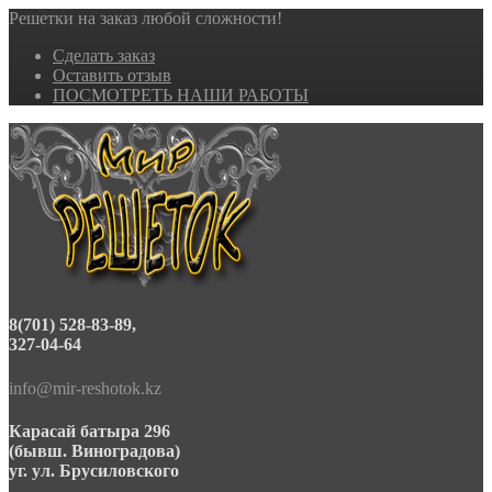
Решетки на заказ любой сложности!
Сделать заказ
Оставить отзыв
ПОСМОТРЕТЬ НАШИ РАБОТЫ
8(701) 528-83-89,
327-04-64
info@mir-reshotok.kz
Карасай батыра 296
(бывш. Виноградова)
уг. ул. Брусиловского