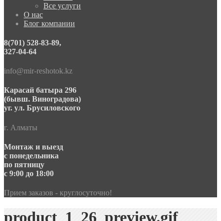
Все услуги
О нас
Блог компании
8(701) 528-83-89,
327-04-64
info@mir-reshotok.kz
Карасай батыра 296
(бывш. Виноградова)
уг. ул. Брусиловского
г. Алматы
Монтаж и выезд
с понедельника
по пятницу
с 9:00 до 18:00
Прием заказов - круглосуточно!
product_1_26_preview.gif