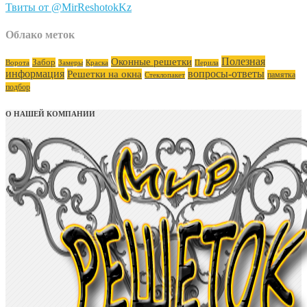
Твиты от @MirReshotokKz
Облако меток
Полезная
Оконные решетки
Забор
Ворота
Замеры
Краска
Перила
информация
вопросы-ответы
Решетки на окна
памятка
Стеклопакет
подбор
О НАШЕЙ КОМПАНИИ