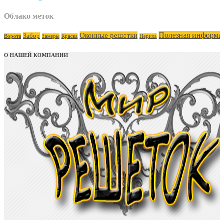
Облако меток
Полезная информ
Оконные решетки
Забор
Ворота
Замеры
Краска
Перила
О НАШЕЙ КОМПАНИИ