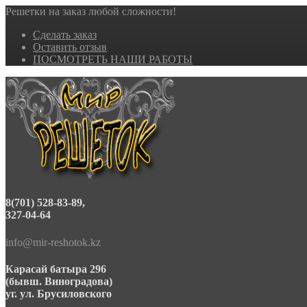
Решетки на заказ любой сложности!
Сделать заказ
Оставить отзыв
ПОСМОТРЕТЬ НАШИ РАБОТЫ
8(701) 528-83-89,
327-04-64
info@mir-reshotok.kz
Карасай батыра 296
(бывш. Виноградова)
уг. ул. Брусиловского