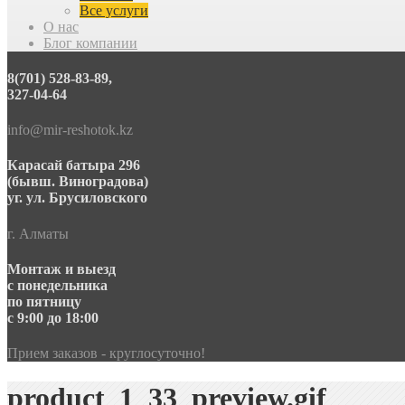
Все услуги
О нас
Блог компании
8(701) 528-83-89,
327-04-64
info@mir-reshotok.kz
Карасай батыра 296
(бывш. Виноградова)
уг. ул. Брусиловского
г. Алматы
Монтаж и выезд
с понедельника
по пятницу
с 9:00 до 18:00
Прием заказов - круглосуточно!
product_1_33_preview.gif