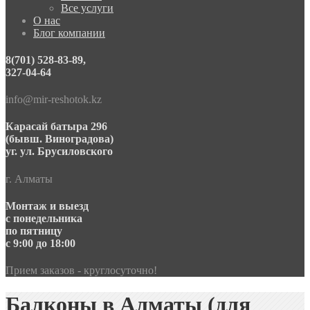
Все услуги
О нас
Блог компании
8(701) 528-83-89,
327-04-64
info@mir-reshotok.kz
Карасай батыра 296
(бывш. Виноградова)
уг. ул. Брусиловского
г. Алматы
Монтаж и выезд
с понедельника
по пятницу
с 9:00 до 18:00
Прием заказов - круглосуточно!
Балконы в Алматы (для