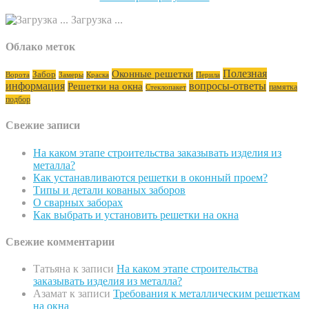
Загрузка ...
Облако меток
Полезная
Оконные решетки
Забор
Ворота
Замеры
Краска
Перила
информация
вопросы-ответы
Решетки на окна
памятка
Стеклопакет
подбор
Свежие записи
На каком этапе строительства заказывать изделия из
металла?
Как устанавливаются решетки в оконный проем?
Типы и детали кованых заборов
О сварных заборах
Как выбрать и установить решетки на окна
Свежие комментарии
Татьяна
к записи
На каком этапе строительства
заказывать изделия из металла?
Азамат
к записи
Требования к металлическим решеткам
на окна