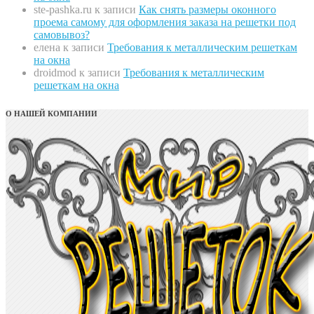
ste-pashka.ru
к записи
Как снять размеры оконного
проема самому для оформления заказа на решетки под
самовывоз?
елена
к записи
Требования к металлическим решеткам
на окна
droidmod
к записи
Требования к металлическим
решеткам на окна
О НАШЕЙ КОМПАНИИ