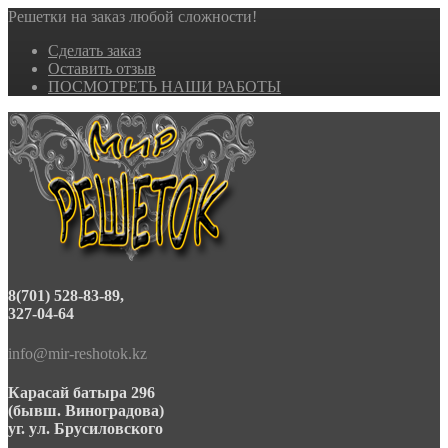
Решетки на заказ любой сложности!
Сделать заказ
Оставить отзыв
ПОСМОТРЕТЬ НАШИ РАБОТЫ
8(701) 528-83-89,
327-04-64
info@mir-reshotok.kz
Карасай батыра 296
(бывш. Виноградова)
уг. ул. Брусиловского