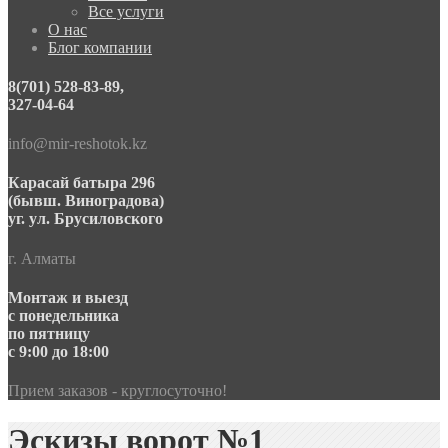
Все услуги
О нас
Блог компании
8(701) 528-83-89,
327-04-64
info@mir-reshotok.kz
Карасай батыра 296
(бывш. Виноградова)
уг. ул. Брусиловского
г. Алматы
Монтаж и выезд
с понедельника
по пятницу
с 9:00 до 18:00
Прием заказов - круглосуточно!
Эскизы ворот №1