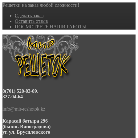
Решетки на заказ любой сложности!
Сделать заказ
Оставить отзыв
ПОСМОТРЕТЬ НАШИ РАБОТЫ
8(701) 528-83-89,
327-04-64
info@mir-reshotok.kz
Карасай батыра 296
(бывш. Виноградова)
уг. ул. Брусиловского