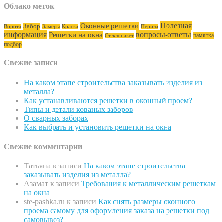
Облако меток
Полезная
Оконные решетки
Забор
Ворота
Замеры
Краска
Перила
информация
вопросы-ответы
Решетки на окна
памятка
Стеклопакет
подбор
Свежие записи
На каком этапе строительства заказывать изделия из
металла?
Как устанавливаются решетки в оконный проем?
Типы и детали кованых заборов
О сварных заборах
Как выбрать и установить решетки на окна
Свежие комментарии
Татьяна
к записи
На каком этапе строительства
заказывать изделия из металла?
Азамат
к записи
Требования к металлическим решеткам
на окна
ste-pashka.ru
к записи
Как снять размеры оконного
проема самому для оформления заказа на решетки под
самовывоз?