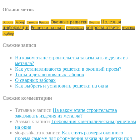
Облако меток
Полезная
Оконные решетки
Забор
Ворота
Замеры
Краска
Перила
информация
вопросы-ответы
Решетки на окна
памятка
Стеклопакет
подбор
Свежие записи
На каком этапе строительства заказывать изделия из
металла?
Как устанавливаются решетки в оконный проем?
Типы и детали кованых заборов
О сварных заборах
Как выбрать и установить решетки на окна
Свежие комментарии
Татьяна
к записи
На каком этапе строительства
заказывать изделия из металла?
Азамат
к записи
Требования к металлическим решеткам
на окна
ste-pashka.ru
к записи
Как снять размеры оконного
проема самому для оформления заказа на решетки под