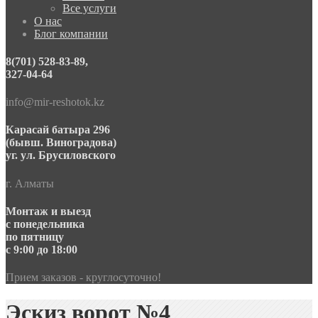
Все услуги
О нас
Блог компании
8(701) 528-83-89,
327-04-64
info@mir-reshotok.kz
Карасай батыра 296
(бывш. Виноградова)
уг. ул. Брусиловского
г. Алматы
Монтаж и выезд
с понедельника
по пятницу
с 9:00 до 18:00
Прием заказов - круглосуточно!
Эскиз ворот №4