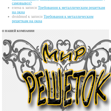
самовывоз?
елена
к записи
Требования к металлическим решеткам
на окна
droidmod
к записи
Требования к металлическим
решеткам на окна
О НАШЕЙ КОМПАНИИ