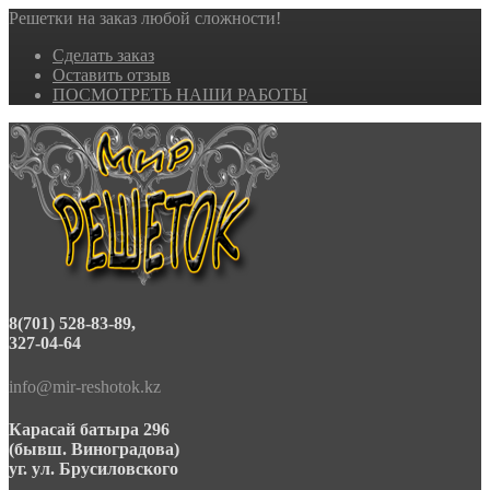
Решетки на заказ любой сложности!
Сделать заказ
Оставить отзыв
ПОСМОТРЕТЬ НАШИ РАБОТЫ
8(701) 528-83-89,
327-04-64
info@mir-reshotok.kz
Карасай батыра 296
(бывш. Виноградова)
уг. ул. Брусиловского