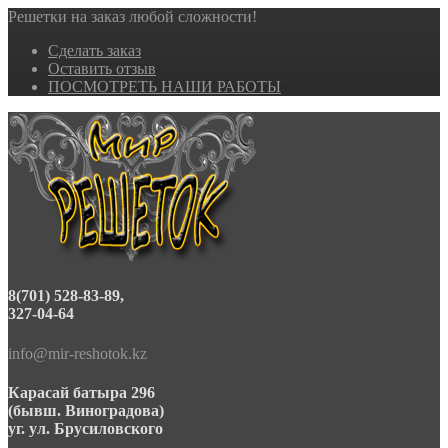
Решетки на заказ любой сложности!
Сделать заказ
Оставить отзыв
ПОСМОТРЕТЬ НАШИ РАБОТЫ
8(701) 528-83-89,
327-04-64
info@mir-reshotok.kz
Карасай батыра 296
(бывш. Виноградова)
уг. ул. Брусиловского