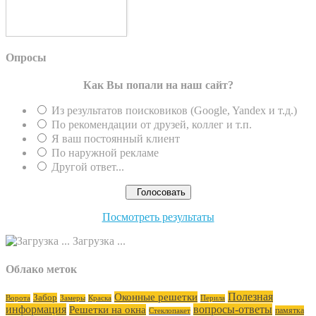
1
Опросы
Как Вы попали на наш сайт?
Из результатов поисковиков (Google, Yandex и т.д.)
По рекомендации от друзей, коллег и т.п.
Я ваш постоянный клиент
По наружной рекламе
Другой ответ...
Посмотреть результаты
Загрузка ...
Облако меток
Полезная
Оконные решетки
Забор
Ворота
Замеры
Краска
Перила
информация
вопросы-ответы
Решетки на окна
памятка
Стеклопакет