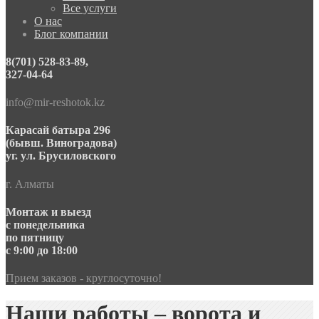
Все услуги
О нас
Блог компании
8(701) 528-83-89,
327-04-64
info@mir-reshotok.kz
Карасай батыра 296
(бывш. Виноградова)
уг. ул. Брусиловского
г. Алматы
Монтаж и выезд
с понедельника
по пятницу
с 9:00 до 18:00
Прием заказов - круглосуточно!
Наши работы – ворота и